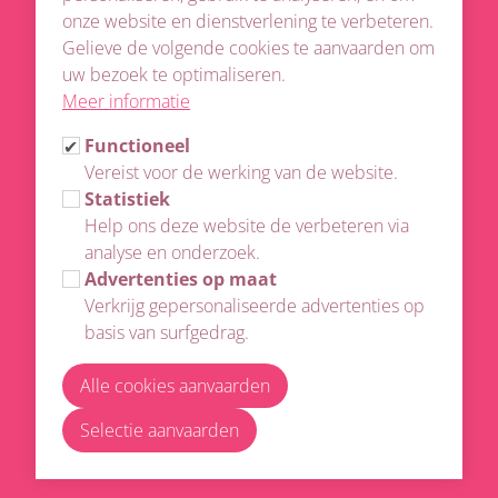
onze website en dienstverlening te verbeteren.
Gelieve de volgende cookies te aanvaarden om
uw bezoek te optimaliseren.
Meer informatie
Functioneel
Vereist voor de werking van de website.
Statistiek
Help ons deze website de verbeteren via
analyse en onderzoek.
La Vie en Rose
Advertenties op maat
Verkrijg gepersonaliseerde advertenties op
Binnenhof 2
basis van surfgedrag.
3980 Tessenderlo
info@lverose.be
Alle cookies aanvaarden
Tel:
0498 29 71 34
Selectie aanvaarden
BTW:
BE 0831 423 721
Website door
FW4