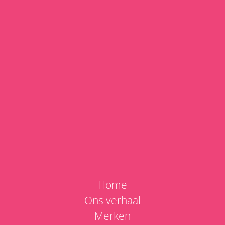
3980 Tessenderlo
info@lverose.be
Tel:
0498 29 71 34
BTW: BE 0831 423 721
Openingsuren
Maandag
09u00 - 17u30
1e maandag van de
09u00 - 20u00
maand
Dinsdag
09u00 - 17u30
Woensdag
09u00 - 17u30
Donderdag
09u00 - 17u30
Home
Vrijdag
09u00 - 17u30
Ons verhaal
Zaterdag
09u30 - 17u00
Merken
Zondag
Gesloten