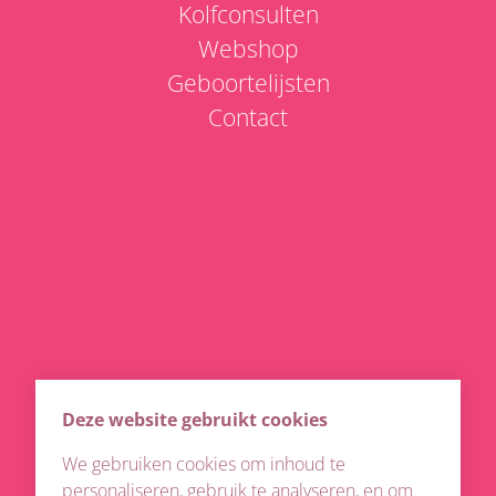
Kolfconsulten
Op afspraak via
Kolfconsult
info@lverose.be
Webshop
Geboortelijsten
Zon- en feestdagen gesloten. OPGELET! In juli en augustus
Contact
geen avondshopping.
Deze website gebruikt cookies
We gebruiken cookies om inhoud te
personaliseren, gebruik te analyseren, en om